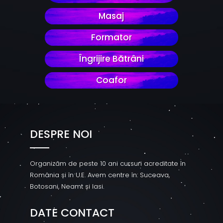
Masaj
Formator
Îngrijire Bătrâni
Coafor
DESPRE NOI
Organizăm de peste 10 ani cursuri acreditate în
România și în U.E. Avem centre în: Suceava,
Botosani, Neamt și Iasi.
DATE CONTACT