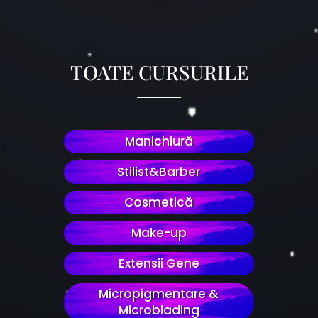
TOATE CURSURILE
Manichiură
Stilist&Barber
Cosmetică
Make-up
Extensii Gene
Micropigmentare &
Microblading